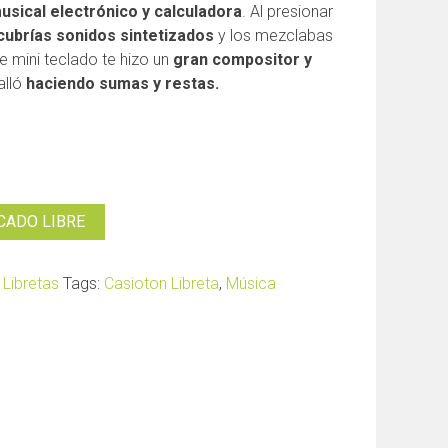
usical electrónico y calculadora
. Al presionar
cubrías sonidos
sintetizados
y los mezclabas
te mini teclado te hizo un
gran compositor y
alló
haciendo sumas y restas.
RCADO LIBRE
:
Libretas
Tags:
Casioton Libreta
,
Música