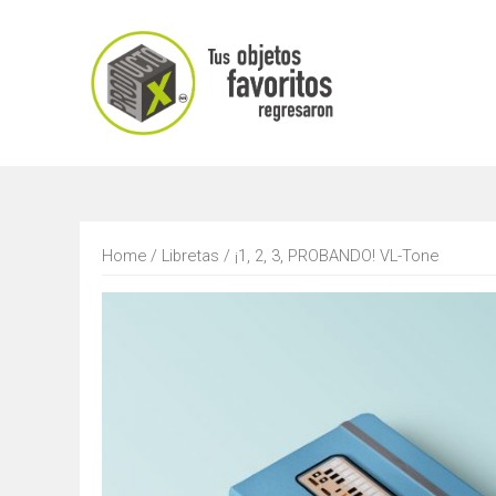
Saltar
al
contenido
Home
/
Libretas
/ ¡1, 2, 3, PROBANDO! VL-Tone